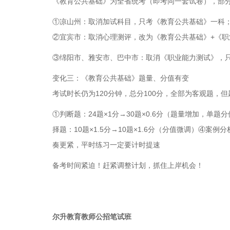
《教育公共基础》为全省统考（即考同一套试卷），部
①凉山州：取消加试科目，只考《教育公共基础》一科
②宜宾市：取消心理测评，改为《教育公共基础》+《
③绵阳市、雅安市、巴中市：取消《职业能力测试》，
变化三：《教育公共基础》题量、分值有变
考试时长仍为120分钟，总分100分，全部为客观题，但
①判断题：24题×1分→30题×0.6分（题量增加，单题
择题：10题×1.5分→10题×1.6分（分值微调）④
奏更紧，平时练习一定要计时提速
备考时间紧迫！赶紧调整计划，抓住上岸机会！
尔升教育教师公招笔试班