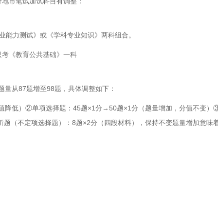
分地市笔试加试科目有调整：
；
职业能力测试》或《学科专业知识》两科组合。
只考《教育公共基础》一科
题量从87题增至98题，具体调整如下：
分值降低）②单项选择题：45题×1分→50题×1分（题量增加，分值不变）
案例分析题（不定项选择题）：8题×2分（四段材料），保持不变题量增加意味