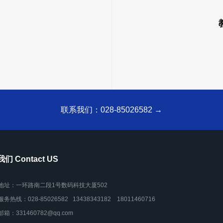
联系我们：028-85026582 →
们 Contact US
地址：一环路南二段1号数码科技大厦502
服务热线：028-85026582 13438343182 18011460716
邮箱：331460782@qq.com